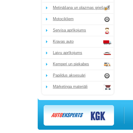
Metināšana un plazmas griešana
Motocikliem
Servisa aprīkojums
Kravas auto
Laivu aprīkojums
Kemperi un piekabes
Papildus aksesuāri
Mārketinga materiāli