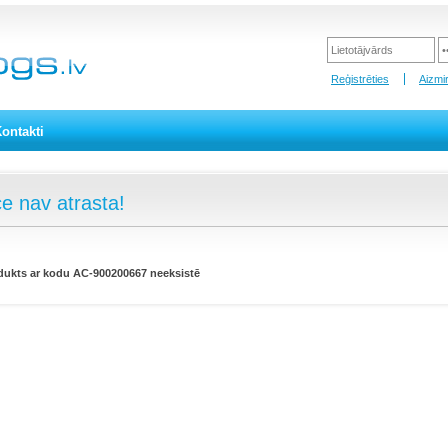
Reģistrēties
Aizmir
ontakti
e nav atrasta!
dukts ar kodu AC-900200667 neeksistē