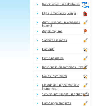
Kondicionieri un saldētavas
Eļļas, smērvielas, ķīmija
Auto tīrīšanas un kopšanas
līdzekļi
Apgaismojums
Sadzīves iekārtas
Darbarīki
Pirmā palīdzība
Individuālie aizsardzības līdzekļi
Rokas instrumenti
Elektriskie un pneimatiskie
instrumenti
Servisa instrumenti un aprīkojums
Darba apgaismojums