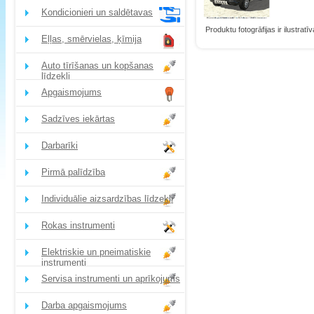
Kondicionieri un saldētavas
Produktu fotogrāfijas ir ilustratīv
Eļļas, smērvielas, ķīmija
Auto tīrīšanas un kopšanas
līdzekļi
Apgaismojums
Sadzīves iekārtas
Darbarīki
Pirmā palīdzība
Individuālie aizsardzības līdzekļi
Rokas instrumenti
Elektriskie un pneimatiskie
instrumenti
Servisa instrumenti un aprīkojums
Darba apgaismojums