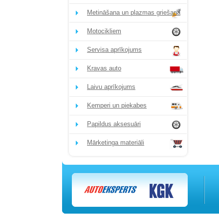
Metināšana un plazmas griešana
Motocikliem
Servisa aprīkojums
Kravas auto
Laivu aprīkojums
Kemperi un piekabes
Papildus aksesuāri
Mārketinga materiāli