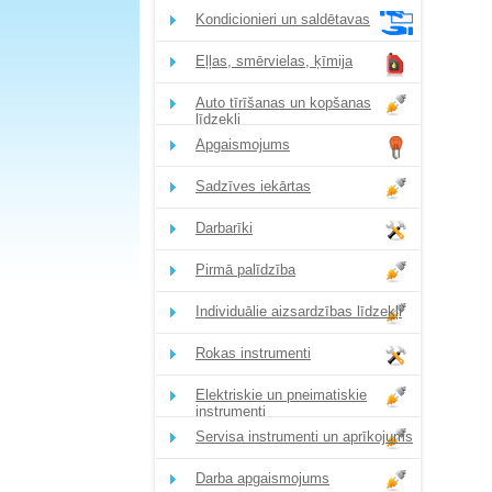
Kondicionieri un saldētavas
Eļļas, smērvielas, ķīmija
Auto tīrīšanas un kopšanas
līdzekļi
Apgaismojums
Sadzīves iekārtas
Darbarīki
Pirmā palīdzība
Individuālie aizsardzības līdzekļi
Rokas instrumenti
Elektriskie un pneimatiskie
instrumenti
Servisa instrumenti un aprīkojums
Darba apgaismojums