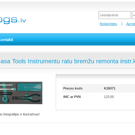
Reģistrēties
Aizmir
ontakti
sa Tools Instrumentu ratu bremžu remonta instr.
Preces kods
K26071
IMC ar PVN
123,55
 fotogrāfijas ir ilustratīvas!