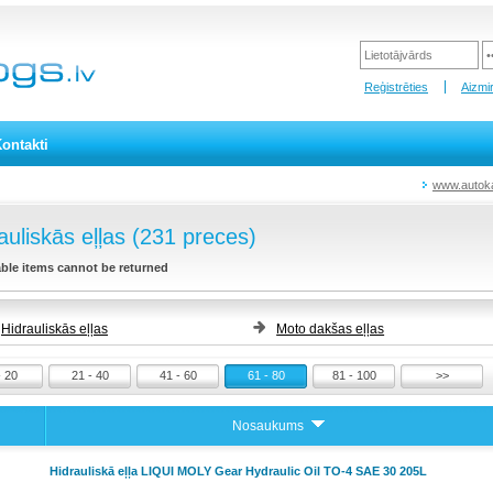
Reģistrēties
Aizmir
ontakti
www.autoka
auliskās eļļas (231 preces)
ble items cannot be returned
Hidrauliskās eļļas
Moto dakšas eļļas
- 20
21 - 40
41 - 60
61 - 80
81 - 100
>>
Nosaukums
Hidrauliskā eļļa LIQUI MOLY Gear Hydraulic Oil TO-4 SAE 30 205L