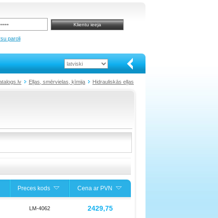
su paroli
talogs.lv
Eļļas, smērvielas, ķīmija
Hidrauliskās eļļas
Preces kods
Cena ar PVN
2429,75
LM-4062