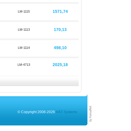
1571,74
LM-1115
170,13
LM-1113
498,10
LM-1114
2025,18
LM-4713
© Copyright 2008-2026
HÄT Systems