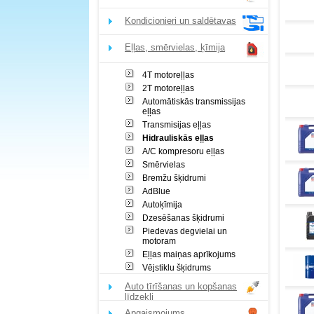
Kondicionieri un saldētavas
Eļļas, smērvielas, ķīmija
4T motoreļļas
2T motoreļļas
Automātiskās transmissijas
eļļas
Transmisijas eļļas
Hidrauliskās eļļas
A/C kompresoru eļļas
Smērvielas
Bremžu šķidrumi
AdBlue
Autoķīmija
Dzesēšanas šķidrumi
Piedevas degvielai un
motoram
Eļļas maiņas aprīkojums
Vējstiklu šķidrums
Auto tīrīšanas un kopšanas
līdzekļi
Apgaismojums