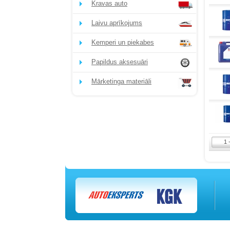
Kravas auto
Laivu aprīkojums
Kemperi un piekabes
Papildus aksesuāri
Mārketinga materiāli
1 