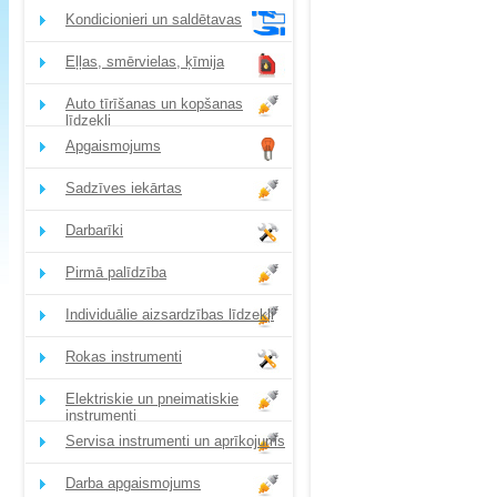
Kondicionieri un saldētavas
Eļļas, smērvielas, ķīmija
Auto tīrīšanas un kopšanas
līdzekļi
Apgaismojums
Sadzīves iekārtas
Darbarīki
Pirmā palīdzība
Individuālie aizsardzības līdzekļi
Rokas instrumenti
Elektriskie un pneimatiskie
instrumenti
Servisa instrumenti un aprīkojums
Darba apgaismojums